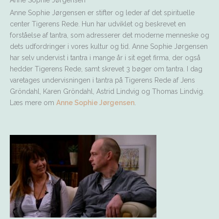
Anne Sophie Jørgensen
Anne Sophie Jørgensen er stifter og leder af det spirituelle
center Tigerens Rede. Hun har udviklet og beskrevet en
forståelse af tantra, som adresserer det moderne menneske og
dets udfordringer i vores kultur og tid. Anne Sophie Jørgensen
har selv undervist i tantra i mange år i sit eget firma, der også
hedder Tigerens Rede, samt skrevet 3 bøger om tantra. I dag
varetages undervisningen i tantra på Tigerens Rede af Jens
Gröndahl, Karen Gröndahl, Astrid Lindvig og Thomas Lindvig.
Læs mere om
Anne Sophie Jørgensen
.