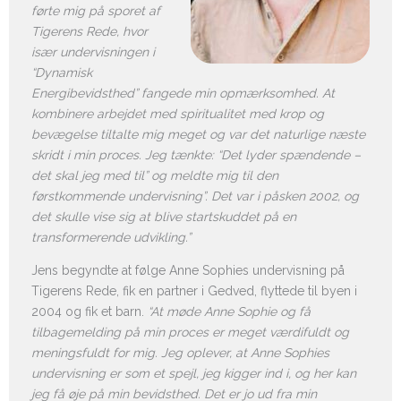
førte mig på sporet af
Tigerens Rede, hvor
især undervisningen i
“Dynamisk
Energibevidsthed” fangede min opmærksomhed. At
kombinere arbejdet med spiritualitet med krop og
bevægelse tiltalte mig meget og var det naturlige næste
skridt i min proces. Jeg tænkte: “Det lyder spændende –
det skal jeg med til” og meldte mig til den
førstkommende undervisning”. Det var i påsken 2002, og
det skulle vise sig at blive startskuddet på en
transformerende udvikling.”
Jens begyndte at følge Anne Sophies undervisning på
Tigerens Rede, fik en partner i Gedved, flyttede til byen i
2004 og fik et barn.
“At møde Anne Sophie og få
tilbagemelding på min proces er meget værdifuldt og
meningsfuldt for mig. Jeg oplever, at Anne Sophies
undervisning er som et spejl, jeg kigger ind i, og her kan
jeg få øje på min bevidsthed. Det er jo ud fra min