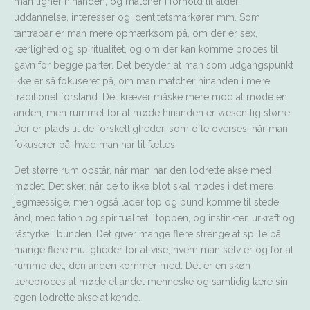
man ligner hinanden, og matcher i forhold til alder,
uddannelse, interesser og identitetsmarkører mm. Som
tantrapar er man mere opmærksom på, om der er sex,
kærlighed og spiritualitet, og om der kan komme proces til
gavn for begge parter. Det betyder, at man som udgangspunkt
ikke er så fokuseret på, om man matcher hinanden i mere
traditionel forstand. Det kræver måske mere mod at møde en
anden, men rummet for at møde hinanden er væsentlig større.
Der er plads til de forskelligheder, som ofte overses, når man
fokuserer på, hvad man har til fælles.
Det større rum opstår, når man har den lodrette akse med i
mødet. Det sker, når de to ikke blot skal mødes i det mere
jegmæssige, men også lader top og bund komme til stede:
ånd, meditation og spiritualitet i toppen, og instinkter, urkraft og
råstyrke i bunden. Det giver mange flere strenge at spille på,
mange flere muligheder for at vise, hvem man selv er og for at
rumme det, den anden kommer med. Det er en skøn
læreproces at møde et andet menneske og samtidig lære sin
egen lodrette akse at kende.