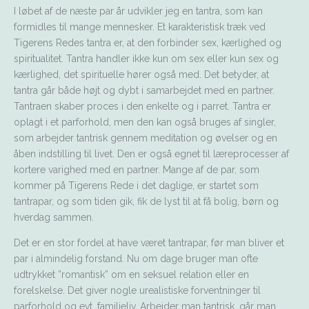
I løbet af de næste par år udvikler jeg en tantra, som kan
formidles til mange mennesker. Et karakteristisk træk ved
Tigerens Redes tantra er, at den forbinder sex, kærlighed og
spiritualitet. Tantra handler ikke kun om sex eller kun sex og
kærlighed, det spirituelle hører også med. Det betyder, at
tantra går både højt og dybt i samarbejdet med en partner.
Tantraen skaber proces i den enkelte og i parret. Tantra er
oplagt i et parforhold, men den kan også bruges af singler,
som arbejder tantrisk gennem meditation og øvelser og en
åben indstilling til livet. Den er også egnet til læreprocesser af
kortere varighed med en partner. Mange af de par, som
kommer på Tigerens Rede i det daglige, er startet som
tantrapar, og som tiden gik, fik de lyst til at få bolig, børn og
hverdag sammen.
Det er en stor fordel at have været tantrapar, før man bliver et
par i almindelig forstand. Nu om dage bruger man ofte
udtrykket ”romantisk” om en seksuel relation eller en
forelskelse. Det giver nogle urealistiske forventninger til
parforhold og evt. familieliv. Arbejder man tantrisk, går man