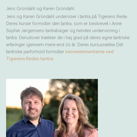
Jens Gröndahl og Karen Gröndahl
Jens og Karen Gröndahl underviser i tantra på Tigerens Rede.
Deres kurser formidler den tantra, som er beskrevet i Anne
Sophie Jørgensens tantrabøger og hendes undervisning i
tantra. Derudover trækker de i høj grad på deres egne tantriske
erfaringer igennem mere end 20 år. Deres kursusrække Det
tantriske parforhold formidler
kerneelementerne ved
Tigerens Redes tantra
.