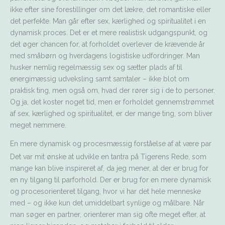
ikke efter sine forestillinger om det lækre, det romantiske eller
det perfekte. Man går efter sex, kærlighed og spiritualitet i en
dynamisk proces. Det er et mere realistisk udgangspunkt, og
det øger chancen for, at forholdet overlever de krævende år
med småbørn og hverdagens logistiske udfordringer. Man
husker nemlig regelmæssig sex og sætter plads af til
energimæssig udveksling samt samtaler – ikke blot om
praktisk ting, men også om, hvad der rører sig i de to personer.
Og ja, det koster noget tid, men er forholdet gennemstrømmet
af sex, kærlighed og spiritualitet, er der mange ting, som bliver
meget nemmere.
En mere dynamisk og procesmæssig forståelse af at være par
Det var mit ønske at udvikle en tantra på Tigerens Rede, som
mange kan blive inspireret af, da jeg mener, at der er brug for
en ny tilgang til parforhold. Der er brug for en mere dynamisk
og procesorienteret tilgang, hvor vi har det hele menneske
med – og ikke kun det umiddelbart synlige og målbare. Når
man søger en partner, orienterer man sig ofte meget efter, at