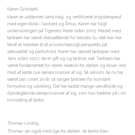
Karen Gröndahl
Karen er uddannet cand.mag. og certificeret kropsterapeut
med egen klinik i Gedved og Århus. Karen har fulgt
undervisningen på Tigerens Rede siden 2005. Mødet med
tantraen har været skelsættende for hendes liv, idet hun her
fandt et redskab til et procesmæssigt perspektiv på
seksualitet og parforhold. Karen har dannet tantrapar med
Jens siden 2007, de er gift og og tantrisk viet. Tantraen har
været fundamentet for deres relation fra starten og bliver ved
med at kaste nye læreprocesser af sig. Så selvom de nu har
været par i snart 20 år, så sørger tantraen for konstant
fornyelse og udvikling. Det har kastet mange værdifulde og
dybdegående læreprocesser af sig, som hun trækker på i sin
formidling af tantra.
Thomas Lindvig
Thomas var også med lige fra starten, da tantra blev