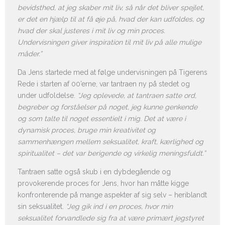
bevidsthed, at jeg skaber mit liv, så når det bliver spejlet,
er det en hjælp til at få øje på, hvad der kan udfoldes, og
hvad der skal justeres i mit liv og min proces.
Undervisningen giver inspiration til mit liv på alle mulige
måder.”
Da Jens startede med at følge undervisningen på Tigerens
Rede i starten af 00’erne, var tantraen ny på stedet og
under udfoldelse.
“Jeg oplevede, at tantraen satte ord,
begreber og forståelser på noget, jeg kunne genkende
og som talte til noget essentielt i mig. Det at være i
dynamisk proces, bruge min kreativitet og
sammenhængen mellem seksualitet, kraft, kærlighed og
spiritualitet – det var berigende og virkelig meningsfuldt.”
Tantraen satte også skub i en dybdegående og
provokerende proces for Jens, hvor han måtte kigge
konfronterende på mange aspekter af sig selv – heriblandt
sin seksualitet.
“Jeg gik ind i en proces, hvor min
seksualitet forvandlede sig fra at være primært jegstyret