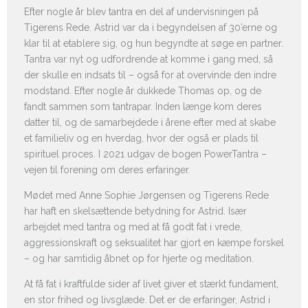
Efter nogle år blev tantra en del af undervisningen på
Tigerens Rede. Astrid var da i begyndelsen af 30’erne og
klar til at etablere sig, og hun begyndte at søge en partner.
Tantra var nyt og udfordrende at komme i gang med, så
der skulle en indsats til – også for at overvinde den indre
modstand. Efter nogle år dukkede Thomas op, og de
fandt sammen som tantrapar. Inden længe kom deres
datter til, og de samarbejdede i årene efter med at skabe
et familieliv og en hverdag, hvor der også er plads til
spirituel proces. I 2021 udgav de bogen PowerTantra –
vejen til forening om deres erfaringer.
Mødet med Anne Sophie Jørgensen og Tigerens Rede
har haft en skelsættende betydning for Astrid. Især
arbejdet med tantra og med at få godt fat i vrede,
aggressionskraft og seksualitet har gjort en kæmpe forskel
– og har samtidig åbnet op for hjerte og meditation.
At få fat i kraftfulde sider af livet giver et stærkt fundament,
en stor frihed og livsglæde. Det er de erfaringer, Astrid i