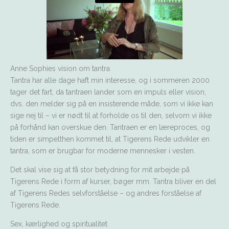
Anne Sophies vision om tantra
Tantra har alle dage haft min interesse, og i sommeren 2000
tager det fart, da tantraen lander som en impuls eller vision,
dvs. den melder sig på en insisterende måde, som vi ikke kan
sige nej til – vi er nødt til at forholde os til den, selvom vi ikke
på forhånd kan overskue den. Tantraen er en læreproces, og
tiden er simpelthen kommet til, at Tigerens Rede udvikler en
tantra, som er brugbar for moderne mennesker i vesten.
Det skal vise sig at få stor betydning for mit arbejde på
Tigerens Rede i form af kurser, bøger mm. Tantra bliver en del
af Tigerens Redes selvforståelse – og andres forståelse af
Tigerens Rede.
Sex, kærlighed og spiritualitet