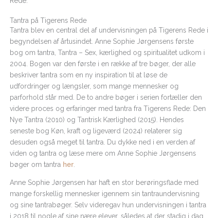
Tantra på Tigerens Rede
Tantra blev en central del af undervisningen på Tigerens Rede i
begyndelsen af årtusindet. Anne Sophie Jørgensens første
bog om tantra, Tantra – Sex, kærlighed og spiritualitet udkom i
2004. Bogen var den første i en række af tre bøger, der alle
beskriver tantra som en ny inspiration til at løse de
udfordringer og længsler, som mange mennesker og
parforhold står med. De to andre bøger i serien fortæller den
videre proces og erfaringer med tantra fra Tigerens Rede: Den
Nye Tantra (2010) og Tantrisk Kærlighed (2015). Hendes
seneste bog Køn, kraft og ligeværd (2024) relaterer sig
desuden også meget til tantra. Du dykke ned i en verden af
viden og tantra og læse mere om Anne Sophie Jørgensens
bøger om tantra
her
.
Anne Sophie Jørgensen har haft en stor berøringsflade med
mange forskellig mennesker igennem sin tantraundervisning
og sine tantrabøger. Selv videregav hun undervisningen i tantra
i 2018 til nogle af sine nære elever, således at der stadig i dag