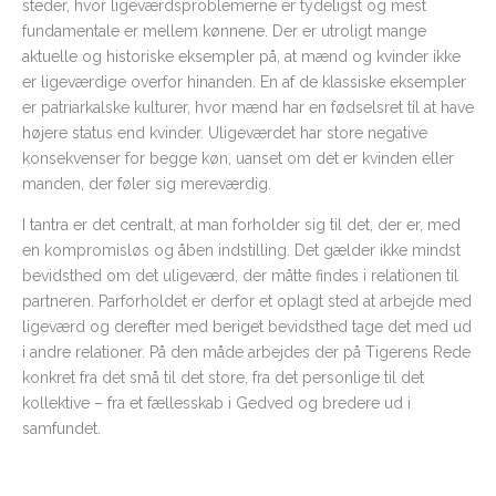
steder, hvor ligeværdsproblemerne er tydeligst og mest
fundamentale er mellem kønnene. Der er utroligt mange
aktuelle og historiske eksempler på, at mænd og kvinder ikke
er ligeværdige overfor hinanden. En af de klassiske eksempler
er patriarkalske kulturer, hvor mænd har en fødselsret til at have
højere status end kvinder. Uligeværdet har store negative
konsekvenser for begge køn, uanset om det er kvinden eller
manden, der føler sig mereværdig.
I tantra er det centralt, at man forholder sig til det, der er, med
en kompromisløs og åben indstilling. Det gælder ikke mindst
bevidsthed om det uligeværd, der måtte findes i relationen til
partneren. Parforholdet er derfor et oplagt sted at arbejde med
ligeværd og derefter med beriget bevidsthed tage det med ud
i andre relationer. På den måde arbejdes der på Tigerens Rede
konkret fra det små til det store, fra det personlige til det
kollektive – fra et fællesskab i Gedved og bredere ud i
samfundet.