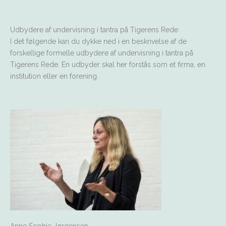
Udbydere af undervisning i tantra på Tigerens Rede
I det følgende kan du dykke ned i en beskrivelse af de
forskellige formelle udbydere af undervisning i tantra på
Tigerens Rede. En udbyder skal her forstås som et firma, en
institution eller en forening.