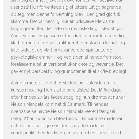
samtidig temmelig skeptisk overfor det. Var det ikke lidt
useriøst? Hun forventede sig et lettere luftigt, flagrende
oplæg, men denne forventning blev i den grad gjort til
skamme. Det var nemlig ikke en udsvævende dame i
lange gevandter, der talte om mystiske ting. I stedet gav
Anne Sophie Jørgensen et foredrag, der var fuldstændig
klart formuleret og velstruktureret. Her stod en kvinde og
talte tydeligt og klart om avancerede spirituelle og
psykologiske emner – og ved siden af hende fremstod
forelæserne på universitetet ukonkrete og vævende. Det
gav et nyt perspektiv, og grundstenen til et skifte blev lagt.
Astrid tilmeldte sig det første kursus i kalenderen – et
kursus i healing. Hun skulle bare afsted. Det lå fire dage
efter hendes 27-års fødselsdag, og hun drømte, at nu var
Nelson Mandela kommet til Danmark. Til hendes
overraskelse havde Nelson Mandela været i fængsel i
netop 27 år, inden han blev løsladt. På samme måde var
det at starte på Tigerens Rede på alle måder et
vendepunkt i hendes liv og en vej mod en større frihed.