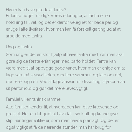
Hvem kan have glæde af tantra?
Er tantra noget for dig? Vores erfaring er, at tantra er en
holdning til livet, og det er derfor velegnet for både par og
enlige i alle livsfaser, hvor man kan få forskellige ting ud af at
arbejde med tantra.
Ung og tantra
Som ung er det en stor hjælp at have tantra med, når man skal
gøre sig de første erfaringer med parforholdet. Tantra kan
være med til at opbygge gode vaner, hvor man er enige om at
tage vare på seksualiteten, meditere sammen og tale om det,
der rører sig i en. Ved at tage ansvar for disse ting, styrker man
sit parforhold og gør det mere levedygtigt.
Familieliv i en tantrisk ramme
Alle familier kender til, at hverdagen kan blive krævende og
presset. Her er det godt at have fat i sin kraft og kunne give
slip, når tingene ikke er, som man havde planlagt. Og det er
også vigtigt at få de nærende stunder, man har brug for.