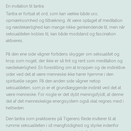
En invitation til tantra
Tantra er fortsat et ord, som kan vække både uro,
opmærksomhed og tiltrækning. At være optaget af meditation
og næstekærlighed kan mange nikke genkendende til, men når
seksualiteten kobles til, kan både modstand og fascination
aktiveres.
På den ene side vågner fortidens skygger om seksualitet og
krop som noget, der ikke er så fint og rent som meditation og
næstekærlighed. En forestilling om at kroppen og de instinktive
sider ved det at være menneske ikke hører hjemme i den
spirituelle søgen. På den anden side vågner netop
seksualiteten, som jo er et grundlæggende instinkt ved det at
være menneske. For nogle er det dybt meningsfyldt, at denne
del af det menneskelige energisystem også skal regnes med i
helheden.
Den tantra som praktiseres på Tigerens Rede inviterer til at
rumme seksualiteten i sit mangfoldighed og styrke indenfor