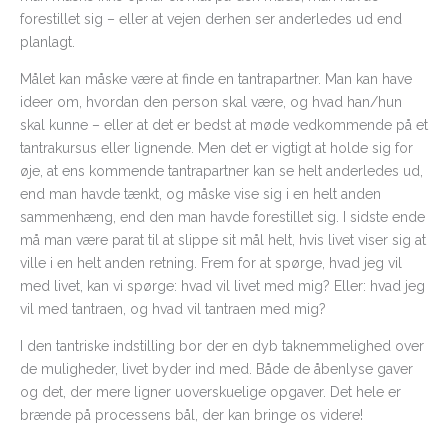
forestillet sig – eller at vejen derhen ser anderledes ud end
planlagt.
Målet kan måske være at finde en tantrapartner. Man kan have
ideer om, hvordan den person skal være, og hvad han/hun
skal kunne – eller at det er bedst at møde vedkommende på et
tantrakursus eller lignende. Men det er vigtigt at holde sig for
øje, at ens kommende tantrapartner kan se helt anderledes ud,
end man havde tænkt, og måske vise sig i en helt anden
sammenhæng, end den man havde forestillet sig. I sidste ende
må man være parat til at slippe sit mål helt, hvis livet viser sig at
ville i en helt anden retning. Frem for at spørge, hvad jeg vil
med livet, kan vi spørge: hvad vil livet med mig? Eller: hvad jeg
vil med tantraen, og hvad vil tantraen med mig?
I den tantriske indstilling bor der en dyb taknemmelighed over
de muligheder, livet byder ind med. Både de åbenlyse gaver
og det, der mere ligner uoverskuelige opgaver. Det hele er
brænde på processens bål, der kan bringe os videre!