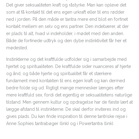
Det giver seksualiteten kraft og råstyrke. Man kan opleve det
som at få kontakt til det ens egen urkraft eller til ens rødder
ned i jorden. På den måde er tantra mere end blot en forfinet
kontakt mellem en selv og ens partner. Den indebærer, at der
er plads til alt, hvad vi indeholder, i mødet med den anden.
Både de forfinede udtryk og den dybe instinktivitet får her et
mødested.
Instinkterne og det kraftfulde udfolder sig i samarbejde med
hjertet og spiritualiteten. De kraftfulde sider nuanceres af hjerte
og ånd, og både hjerte og spiritualitet får et stærkere
fundament med kontakten til ens egen kraft og kan dermed
bedre folde sig ud. Rigtigt mange mennesker længes efter
mere kraftfuld sex, fordi det egentlig er seksualitetens naturlige
tilstand. Men gennem kultur og opdragelse har de fleste lært at
lægge afstand til instinkterne. De skal derfor inviteres ind og
gives plads. Du kan finde inspiration til denne tantriske rejse i
Anne Sophies tantrabøger (link) og i Powertantra (link).