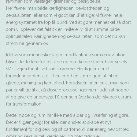
rammer, som varetager grænser og beskyttelse.
Her favner man både kærligheden, bevidstheden og
seksualiteten, eller som vi godt kan li’ at sige: vi favner hele
energisystemet fra top til bund. Ved at gøre mennesket så stort
som vi oplever det faktisk er, inviterer vi til at rumme både
spiritualiteten, kærligheden og seksualiteten, som det nu kan
strømme gennem os.
Idet vi som mennesker tager imod tantraen som en invitation,
bliver det lettere for os at se og mærke de steder hvor vi selv
står i vejen for at livet kan strømme. Her ligger der et
forandringspotentiale – hen imod en større grad af frihed,
glæde, mening og kærlighed. Forudsætningen er, at man som
par er villige til at gå disse processer igennem, uden at hoppe
af og give op undervejs. På denne måde kan der skabes et rum
for transformation.
Dette møde og rum har ikke med alder og livserfaring at gøre.
Det er tilgængeligt for alle, der ønsker at skabe et nyt
fundament for sig selv og sit parforhold, der energibevidsthed
omkring seksualitet, kærlighed og meditation er